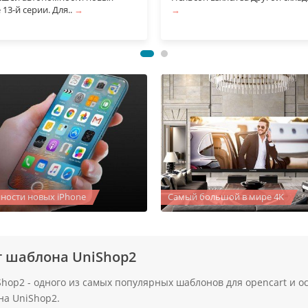
 13-й серии. Для..
→
→
ности новых iPhone
Самый большой в мире 4K
т шаблона UniShop2
hop2 - одного из самых популярных шаблонов для opencart и o
на UniShop2.