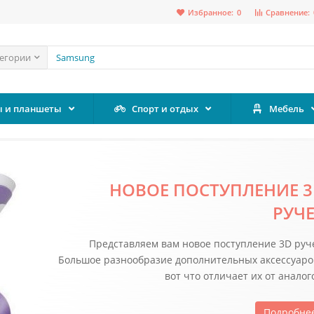
Избранное:
0
Сравнение:
тегории
 и планшеты
Спорт и отдых
Мебель
НОВИНКА! ОБУВЬ ОТ ASC
Ascot производит ультрасовремен
высокотехнологичную обувь, которая хороша и 
спортивных занятий, и для повседневной нос
Подробне