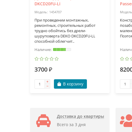
DKCD20FU-Li
Passe
1454707
При проведении монтажных,
Конст
ремонтных, строительных работ
позаб
трудно обойтись без дрели-
малень
шуруповерта DEKO DKCD20FU-Li,
Поэтом
способной облегчит..
3700 ₽
8200
В корзину
Доставка до квартиры
Всего за 3 дня