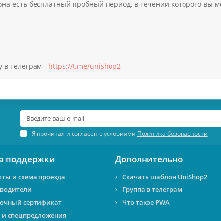
она есть бесплатный пробный период, в течении которого вы м
у в телеграм -
https://t.me/unishop2
Я прочитал и согласен с условиями
Политика безопасности
а поддержки
Дополнительно
кты и схема проезда
Скачать шаблон UniShop2
водители
Группа в телеграм
очный сертификат
Что такое PWA
 и спецпредложения