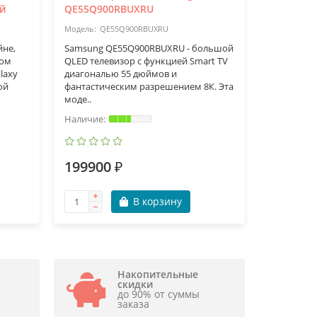
ый
QE55Q900RBUXRU
YOYO (M)
QE55Q900RBUXRU
Yo
йне,
Samsung QE55Q900RBUXRU - большой
Cambridge
вом
QLED телевизор с функцией Smart TV
беспровод
laxy
диагональю 55 дюймов и
каждая из
ой
фантастическим разрешением 8К. Эта
широкопо
моде..
басовичко
199900 ₽
53970 
В корзину
Накопительные
скидки
до 90% от суммы
заказа