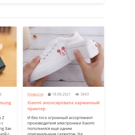
Новости
Новости
9
18.08.2021
3843
msung
Xiaomi анонсировала карманный
Samsung 
принтер
новые ти
y Z
И без того огромный ассортимент
Производи
 с
производителя электроники Xiaomi
продолжаю
ng Зак
пополнился ещё одним
направлен
ой с..
оригинальным гаджетом. На
сделать т