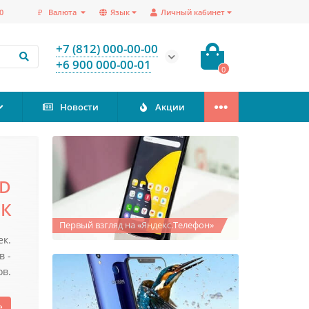
0
₽
Валюта
Язык
Личный кабинет
+7 (812) 000-00-00
+6 900 000-00-01
0
Новости
Акции
OT
Первый взгляд на «Яндекс.Телефон»
ную
для
ки.
е