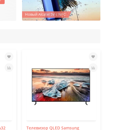
Новый Alcatel 5V с NFC
A32
Телевизор QLED Samsung
Портатив