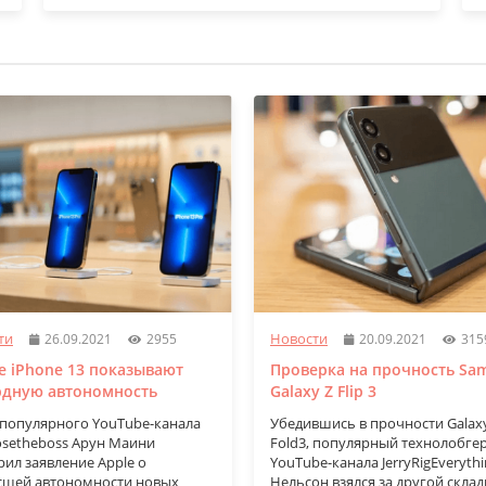
ти
Новости
26.09.2021
2955
20.09.2021
315
 iPhone 13 показывают
Проверка на прочность Sa
рдную автономность
Galaxy Z Flip 3
 популярного YouTube-канала
Убедившись в прочности Galax
setheboss Арун Маини
Fold3, популярный технолобгер
ил заявление Apple о
YouTube-канала JerryRigEverythi
сшей автономности новых
Нельсон взялся за другой складн