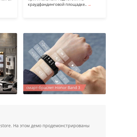
краудфандинговой площадке..
→
долговечн
смарт-браслет Honor Band 3
cstore. На этом демо продемонстрированы