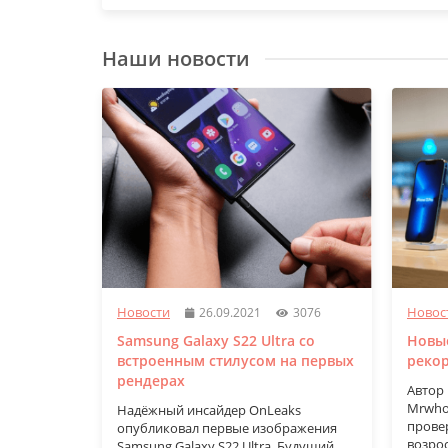
Наши новости
Новости
Новос
26.09.2021
3076
Samsung Galaxy S22 Ultra со
Новые
встроенным стилусом на первых
реко
рендерах
Автор
Mrwho
Надёжный инсайдер OnLeaks
провер
опубликовал первые изображения
возро
Samsung Galaxy S22 Ultra. Будущий