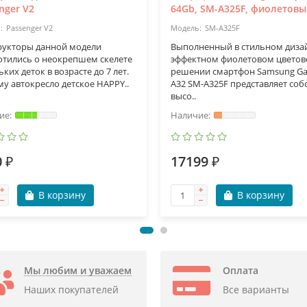
nger V2
64Gb, SM-A325F, фиолетов
Passenger V2
SM-A325F
рукторы данной модели
Выполненный в стильном диза
отились о неокрепшем скелете
эффектном фиолетовом цвето
ких деток в возрасте до 7 лет.
решении смартфон Samsung Ga
у автокресло детское HAPPY..
A32 SM-A325F представляет соб
высо..
 ₽
17199 ₽
В корзину
В корзину
Мы любим и уважаем
Оплата
Все варианты
Наших покупателей